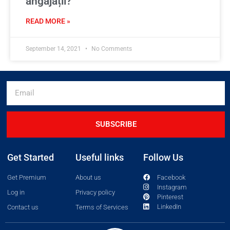
angajații?
READ MORE »
September 14, 2021
No Comments
SUBSCRIBE
Get Started
Useful links
Follow Us
Get Premium
About us
Facebook
Instagram
Log in
Privacy policy
Pinterest
LinkedIn
Contact us
Terms of Services